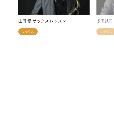
山田 穣 サックス レッスン
多田誠司
サックス
サックス
興津 博規 ベース レッスン
藤井伸昭
ベース
ドラム