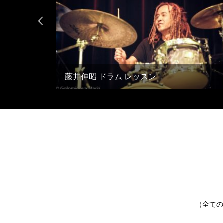

藤井伸昭 ドラム レッスン
（全ての