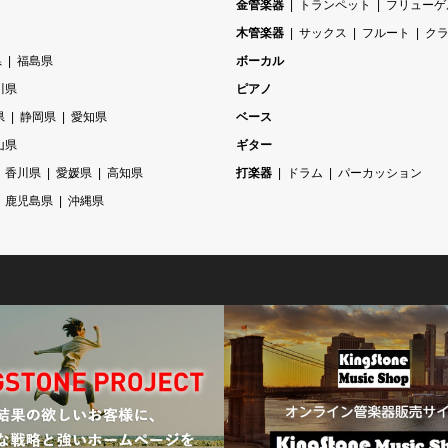
金管楽器
トランペット
フリューゲ
木管楽器
サックス
フルート
ク
県
福島県
ボーカル
川県
ピアノ
県
静岡県
愛知県
ベース
山県
ギター
香川県
愛媛県
高知県
打楽器
ドラム
パーカッション
鹿児島県
沖縄県