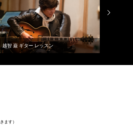

越智 巌 ギター レッスン
多田誠
きます）