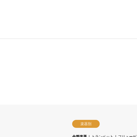
楽器別
金管楽器
トランペット
フリューゲ