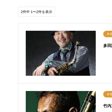
2件中 1〜2件を表示
木
多田
木
竹内